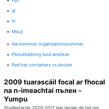
HyL
ql
hl
MloJj
Ale kommun organisationsnummer
Pilotutbildning lund ansökan
Red hat containers vs docker
2009 tuarascáil focal ar fhocal
na n-imeachtaí пълен -
Yumpu
Studiestarter 2020-2021 jaar langer de tijd om